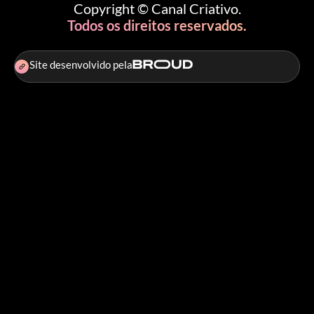
Copyright © Canal Criativo.
Todos os direitos reservados.
Site desenvolvido pela